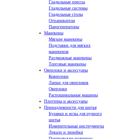
Гладильные прессы
Гладильные системы
Гладильные столы
Отпариватели
Парогенераторы
Манекены
Мягкие манекены
Подставки для мягких
манекенов
Раздвижные манекены
Торговые манекены
Оверлоки и аксессуары
Коверлоки
Лапки для оверлоков
Оверлоки
Распошивальные машины
Плоттеры и аксессуары
Принадлежности для шитья
Булавки и иглы для ручного
шитья
Измерительные инструменты
Лекало и линейки
Портновские ножницы