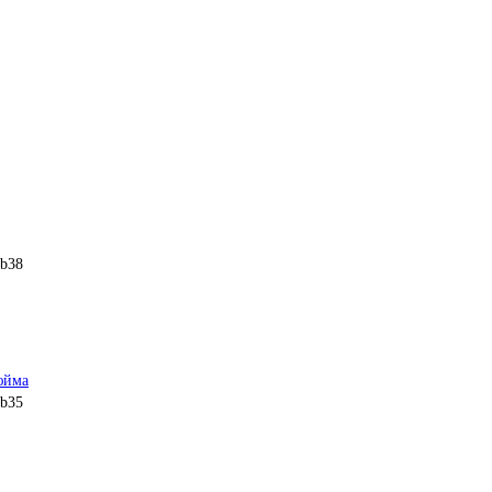
 b38
дюйма
 b35