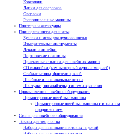
Коверлоки
Лапки для оверлоков
Оверлоки
Распошивальные машины
Плоттеры и аксессуары
Принадлежности для шитья
Булавки и иглы для ручного шитья
Измерительные инструменты
Лекало и линейки
Портновские ножницы
Приставные столики для швейных машин
СD выкройки (компьютерный журнал моделей)
Стабилизаторы, флизелин, клей
Швейные и вышивальные нитки
Шкатулки, органайзеры, системы хранения
Промышленное швейное оборудование
Прямострочные швейные машины
Прямострочные швейные машины с игольным
продвижением
Столы для швейного оборудования
Товары для творчества
Наборы для вышивания готовых изделий
Наборы для вышивания крестом