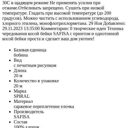
30С в щадящем режиме Не применять усилия при
отжиме.Отбеливать запрещено. Сушить при низкой
температуре. Гладить при высокой температуре (до 200
градусов). Можно чистить с использованием углеводорода,
хлорного этилена, монофлотрихлорметана. 29 Ноя Добавлено:
29.11.2023 13:35:00 Комментарии: 0 творческие идеи Техника
чередования косой бейки SAFISA с принтом и однотонной
косой бейки проста и сделает ваш дом уютнее!
Базовая единица
бобина
Вид
с печатным рисунком
Длина
20 м
Количество в упаковке
20 м
Марка
SPIRAL
Материал
саржевое переплетение елочка
Производитель
SAFISA
Состав
100% хлопок