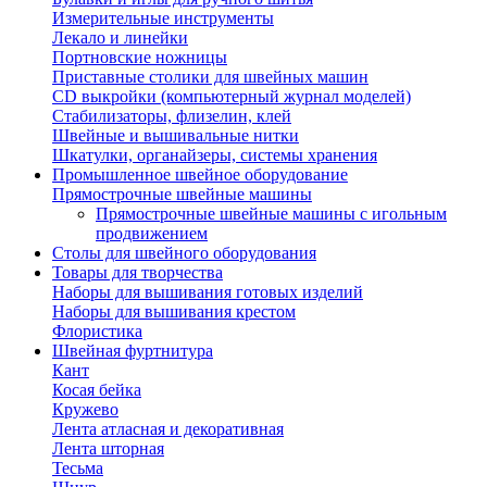
Измерительные инструменты
Лекало и линейки
Портновские ножницы
Приставные столики для швейных машин
СD выкройки (компьютерный журнал моделей)
Стабилизаторы, флизелин, клей
Швейные и вышивальные нитки
Шкатулки, органайзеры, системы хранения
Промышленное швейное оборудование
Прямострочные швейные машины
Прямострочные швейные машины с игольным
продвижением
Столы для швейного оборудования
Товары для творчества
Наборы для вышивания готовых изделий
Наборы для вышивания крестом
Флористика
Швейная фуртнитура
Кант
Косая бейка
Кружево
Лента aтласная и декоративная
Лента шторная
Тесьма