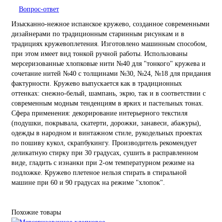
Вопрос-ответ
Изысканно-нежное испанское кружево, созданное современными
дизайнерами по традиционным старинным рисункам и в
традициях кружевоплетения. Изготовлено машинным способом,
при этом имеет вид тонкой ручной работы. Использованы
мерсеризованные хлопковые нити №40 для "тонкого" кружева и
сочетание нитей №40 с толщинами №30, №24, №18 для придания
фактурности. Кружево выпускается как в традиционных
оттенках: снежно-белый, шампань, экрю, так и в соответствии с
современным модным тенденциям в ярких и пастельных тонах.
Сфера применения: декорирование интерьерного текстиля
(подушки, покрывала, скатерти, дорожки, занавеси, абажуры),
одежды в народном и винтажном стиле, рукодельных проектах
по пошиву кукол, скрапбукингу. Производитель рекомендует
деликатную стирку при 30 градусах, сушить в расправленном
виде, гладить с изнанки при 2-ом температурном режиме на
подложке. Кружево плетеное нельзя стирать в стиральной
машине при 60 и 90 градусах на режиме "хлопок".
Похожие товары