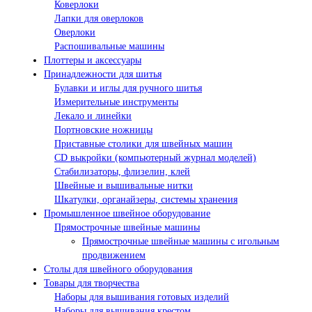
Коверлоки
Лапки для оверлоков
Оверлоки
Распошивальные машины
Плоттеры и аксессуары
Принадлежности для шитья
Булавки и иглы для ручного шитья
Измерительные инструменты
Лекало и линейки
Портновские ножницы
Приставные столики для швейных машин
СD выкройки (компьютерный журнал моделей)
Стабилизаторы, флизелин, клей
Швейные и вышивальные нитки
Шкатулки, органайзеры, системы хранения
Промышленное швейное оборудование
Прямострочные швейные машины
Прямострочные швейные машины с игольным
продвижением
Столы для швейного оборудования
Товары для творчества
Наборы для вышивания готовых изделий
Наборы для вышивания крестом