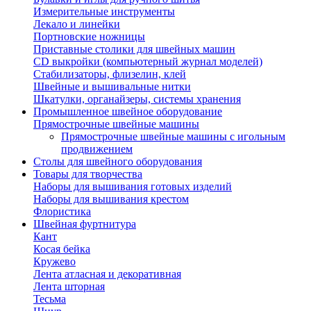
Измерительные инструменты
Лекало и линейки
Портновские ножницы
Приставные столики для швейных машин
СD выкройки (компьютерный журнал моделей)
Стабилизаторы, флизелин, клей
Швейные и вышивальные нитки
Шкатулки, органайзеры, системы хранения
Промышленное швейное оборудование
Прямострочные швейные машины
Прямострочные швейные машины с игольным
продвижением
Столы для швейного оборудования
Товары для творчества
Наборы для вышивания готовых изделий
Наборы для вышивания крестом
Флористика
Швейная фуртнитура
Кант
Косая бейка
Кружево
Лента aтласная и декоративная
Лента шторная
Тесьма