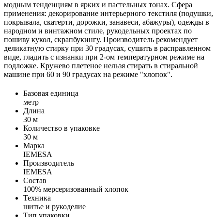
модным тенденциям в ярких и пастельных тонах. Сфера
применения: декорирование интерьерного текстиля (подушки,
покрывала, скатерти, дорожки, занавеси, абажуры), одежды в
народном и винтажном стиле, рукодельных проектах по
пошиву кукол, скрапбукингу. Производитель рекомендует
деликатную стирку при 30 градусах, сушить в расправленном
виде, гладить с изнанки при 2-ом температурном режиме на
подложке. Кружево плетеное нельзя стирать в стиральной
машине при 60 и 90 градусах на режиме "хлопок".
Базовая единица
метр
Длина
30 м
Количество в упаковке
30 м
Марка
IEMESA
Производитель
IEMESA
Состав
100% мерсеризованный хлопок
Техника
шитье и рукоделие
Тип упаковки