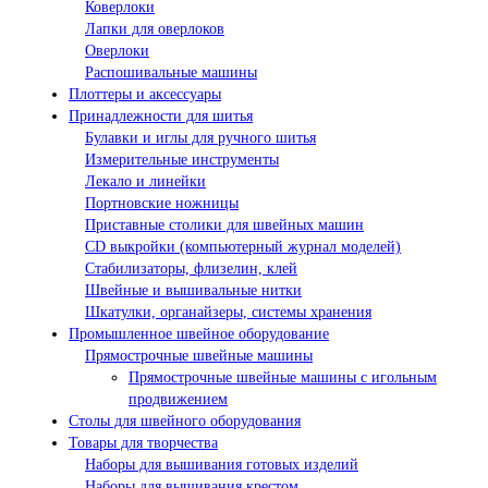
Коверлоки
Лапки для оверлоков
Оверлоки
Распошивальные машины
Плоттеры и аксессуары
Принадлежности для шитья
Булавки и иглы для ручного шитья
Измерительные инструменты
Лекало и линейки
Портновские ножницы
Приставные столики для швейных машин
СD выкройки (компьютерный журнал моделей)
Стабилизаторы, флизелин, клей
Швейные и вышивальные нитки
Шкатулки, органайзеры, системы хранения
Промышленное швейное оборудование
Прямострочные швейные машины
Прямострочные швейные машины с игольным
продвижением
Столы для швейного оборудования
Товары для творчества
Наборы для вышивания готовых изделий
Наборы для вышивания крестом