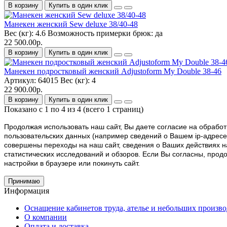
В корзину
Купить в один клик
Манекен женский Sew deluxe 38/40-48
Вес (кг):
4.6
Возможность примерки брюк:
да
22 500.00р.
В корзину
Купить в один клик
Манекен подростковый женский Adjustoform My Double 38-46
Артикул:
64015
Вес (кг):
4
22 900.00р.
В корзину
Купить в один клик
Показано с 1 по 4 из 4 (всего 1 страниц)
Продолжая использовать наш cайт, Вы даете согласие на обработк
пользовательских данных (например сведений о Вашем ip-адресе,
совершены переходы на наш сайт, сведения о Ваших действиях н
статистических исследований и обзоров. Если Вы согласны, про
настройки в браузере или покинуть сайт.
Принимаю
Информация
Оснащение кабинетов труда, ателье и небольших произво
О компании
Оплата и доставка