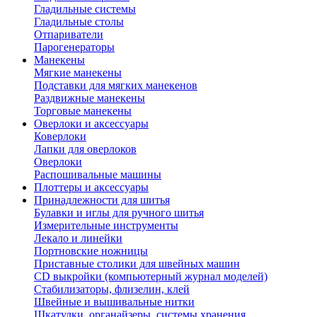
Гладильные системы
Гладильные столы
Отпариватели
Парогенераторы
Манекены
Мягкие манекены
Подставки для мягких манекенов
Раздвижные манекены
Торговые манекены
Оверлоки и аксессуары
Коверлоки
Лапки для оверлоков
Оверлоки
Распошивальные машины
Плоттеры и аксессуары
Принадлежности для шитья
Булавки и иглы для ручного шитья
Измерительные инструменты
Лекало и линейки
Портновские ножницы
Приставные столики для швейных машин
СD выкройки (компьютерный журнал моделей)
Стабилизаторы, флизелин, клей
Швейные и вышивальные нитки
Шкатулки, органайзеры, системы хранения