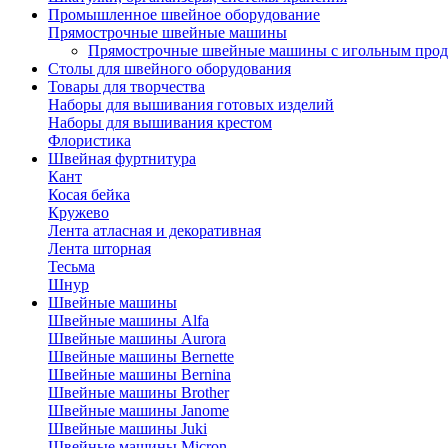
Промышленное швейное оборудование
Прямострочные швейные машины
Прямострочные швейные машины с игольным про
Столы для швейного оборудования
Товары для творчества
Наборы для вышивания готовых изделий
Наборы для вышивания крестом
Флористика
Швейная фуртнитура
Кант
Косая бейка
Кружево
Лента aтласная и декоративная
Лента шторная
Тесьма
Шнур
Швейные машины
Швейные машины Alfa
Швейные машины Aurora
Швейные машины Bernette
Швейные машины Bernina
Швейные машины Brother
Швейные машины Janome
Швейные машины Juki
Швейные машины Micron