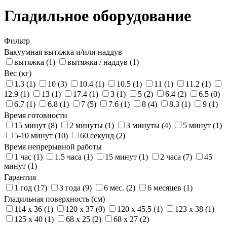
Гладильное оборудование
Фильтр
Вакуумная вытяжка и/или наддув
вытяжка (1)
вытяжка / наддув (1)
Вес (кг)
1.3 (1)
10 (3)
10.4 (1)
10.5 (1)
11 (1)
11.2 (1)
12.9 (1)
13 (1)
17.4 (1)
3 (1)
5 (2)
6.4 (2)
6.5 (0)
6.7 (1)
6.8 (1)
7 (5)
7.6 (1)
8 (4)
8.3 (1)
9 (1)
Время готовности
15 минут (8)
2 минуты (1)
3 минуты (4)
5 минут (1)
5-10 минут (10)
60 секунд (2)
Время непрерывной работы
1 час (1)
1.5 часа (1)
15 минут (1)
2 часа (7)
45
минут (1)
Гарантия
1 год (17)
3 года (9)
6 мес. (2)
6 месяцев (1)
Гладильная поверхность (см)
114 x 36 (1)
120 х 37 (0)
120 х 45.5 (1)
123 x 38 (1)
125 х 40 (1)
68 х 25 (2)
68 х 27 (2)