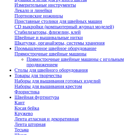
Измерительные инструменты
Лекало и линейки
Портновские ножницы
Приставные столики для швейных машин
СD выкройки (компьютерный журнал моделей)
Стабилизаторы, флизелин, клей
Швейные и вышивальные нитки
Шкатулки, органайзеры, системы хранения
Промышленное швейное оборудование
Прямострочные швейные машины
Прямострочные швейные машины с игольным
продвижением
Столы для швейного оборудования
Товары для творчества
Наборы для вышивания готовых изделий
Наборы для вышивания крестом
Флористика
Швейная фуртнитура
Кант
Косая бейка
Кружево
Лента aтласная и декоративная
Лента шторная
Тесьма