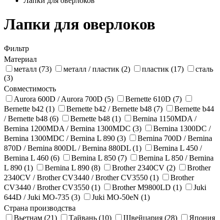
Лапки для оверлоков
Лапки для оверлоков
Фильтр
Материал
металл (73)
металл / пластик (2)
пластик (17)
сталь
(3)
Совместимость
Aurora 600D / Aurora 700D (5)
Bernette 610D (7)
Bernette b42 (1)
Bernette b42 / Bernette b48 (7)
Bernette b44
/ Bernette b48 (6)
Bernette b48 (1)
Bernina 1150MDA /
Bernina 1200MDA / Bernina 1300MDC (3)
Bernina 1300DC /
Bernina 1300MDC / Bernina L 890 (3)
Bernina 700D / Bernina
870D / Bernina 800DL / Bernina 880DL (1)
Bernina L 450 /
Bernina L 460 (6)
Bernina L 850 (7)
Bernina L 850 / Bernina
L 890 (1)
Bernina L 890 (8)
Brother 2340CV (2)
Brother
2340CV / Brother CV3440 / Brother CV3550 (1)
Brother
CV3440 / Brother CV3550 (1)
Brother M9800LD (1)
Juki
644D / Juki MO-735 (3)
Juki MO-50eN (1)
Страна производства
Вьетнам (21)
Тайвань (10)
Швейцария (28)
Япония