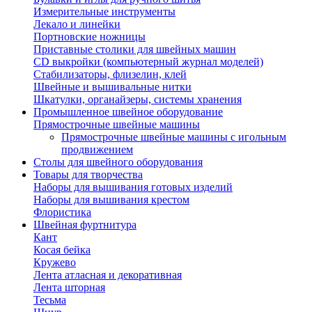
Измерительные инструменты
Лекало и линейки
Портновские ножницы
Приставные столики для швейных машин
СD выкройки (компьютерный журнал моделей)
Стабилизаторы, флизелин, клей
Швейные и вышивальные нитки
Шкатулки, органайзеры, системы хранения
Промышленное швейное оборудование
Прямострочные швейные машины
Прямострочные швейные машины с игольным
продвижением
Столы для швейного оборудования
Товары для творчества
Наборы для вышивания готовых изделий
Наборы для вышивания крестом
Флористика
Швейная фуртнитура
Кант
Косая бейка
Кружево
Лента aтласная и декоративная
Лента шторная
Тесьма