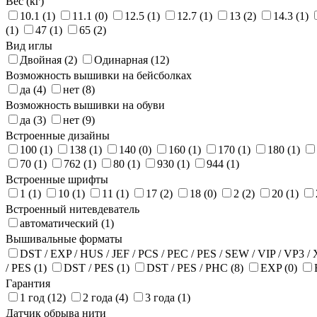
Вес (кг)
10.1 (1)
11.1 (0)
12.5 (1)
12.7 (1)
13 (2)
14.3 (1)
(1)
47 (1)
65 (2)
Вид иглы
Двойная (2)
Одинарная (12)
Возможность вышивки на бейсболках
да (4)
нет (8)
Возможность вышивки на обуви
да (3)
нет (9)
Встроенные дизайны
100 (1)
138 (1)
140 (0)
160 (1)
170 (1)
180 (1)
70 (1)
762 (1)
80 (1)
930 (1)
944 (1)
Встроенные шрифты
1 (1)
10 (1)
11 (1)
17 (2)
18 (0)
2 (2)
20 (1)
Встроенный нитевдеватель
автоматический (1)
Вышивальные форматы
DST / EXP / HUS / JEF / PCS / PEC / PES / SEW / VIP / VP3 /
/ PES (1)
DST / PES (1)
DST / PES / PHC (8)
EXP (0)
Гарантия
1 год (12)
2 года (4)
3 года (1)
Датчик обрыва нити