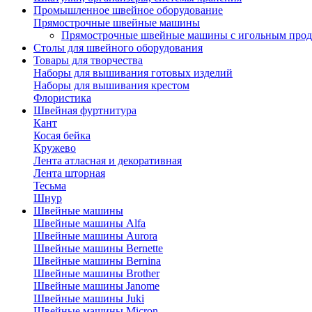
Промышленное швейное оборудование
Прямострочные швейные машины
Прямострочные швейные машины с игольным про
Столы для швейного оборудования
Товары для творчества
Наборы для вышивания готовых изделий
Наборы для вышивания крестом
Флористика
Швейная фуртнитура
Кант
Косая бейка
Кружево
Лента aтласная и декоративная
Лента шторная
Тесьма
Шнур
Швейные машины
Швейные машины Alfa
Швейные машины Aurora
Швейные машины Bernette
Швейные машины Bernina
Швейные машины Brother
Швейные машины Janome
Швейные машины Juki
Швейные машины Micron