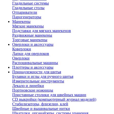
Гладильные системы
Гладильные столы
Отпариватели
Парогенераторы
Манекены
Мягкие манекены
Подставки для мягких манекенов
Раздвижные манекены
Торговые манекены
Оверлоки и аксессуары
Коверлоки
Лапки для оверлоков
Оверлоки
Распошивальные машины
Плоттеры и аксессуары
Принадлежности для шитья
Булавки и иглы для ручного шитья
Измерительные инструменты
Лекало и линейки
Портновские ножницы
Приставные столики для швейных машин
СD выкройки (компьютерный журнал моделей)
Стабилизаторы, флизелин, клей
Швейные и вышивальные нитки
Шкатулки, органайзеры, системы хранения