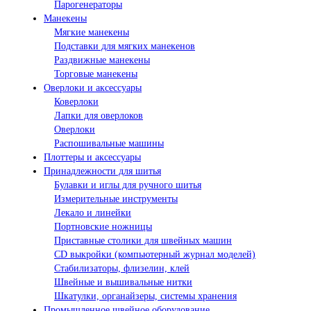
Парогенераторы
Манекены
Мягкие манекены
Подставки для мягких манекенов
Раздвижные манекены
Торговые манекены
Оверлоки и аксессуары
Коверлоки
Лапки для оверлоков
Оверлоки
Распошивальные машины
Плоттеры и аксессуары
Принадлежности для шитья
Булавки и иглы для ручного шитья
Измерительные инструменты
Лекало и линейки
Портновские ножницы
Приставные столики для швейных машин
СD выкройки (компьютерный журнал моделей)
Стабилизаторы, флизелин, клей
Швейные и вышивальные нитки
Шкатулки, органайзеры, системы хранения
Промышленное швейное оборудование