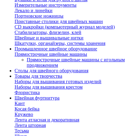
Измерительные инструменты
Лекало и линейки
Портновские ножницы
Приставные столики для швейных машин
СD выкройки (компьютерный журнал моделей)
Стабилизаторы, флизелин, клей
Швейные и вышивальные нитки
Шкатулки, органайзеры, системы хранения
Промышленное швейное оборудование
Прямострочные швейные машины
Прямострочные швейные машины с игольным
продвижением
Столы для швейного оборудования
Товары для творчества
Наборы для вышивания готовых изделий
Наборы для вышивания крестом
Флористика
Швейная фуртнитура
Кант
Косая бейка
Кружево
Лента aтласная и декоративная
Лента шторная
Тесьма