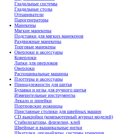
Гладильные системы
Гладильные столы
Отпариватели
Парогенераторы
Манекены
Мягкие манекены
Подставки для мягких манекенов
Раздвижные манекены
Торговые манекены
Оверлоки и аксессуары
Коверлоки
Лапки для оверлоков
Оверлоки
Распошивальные машины
Плоттеры и аксессуары
Принадлежности для шитья
Булавки и иглы для ручного шитья
Измерительные инструменты
Лекало и линейки
Портновские ножницы
Приставные столики для швейных машин
СD выкройки (компьютерный журнал моделей)
Стабилизаторы, флизелин, клей
Швейные и вышивальные нитки
Шкатулки, органайзеры, системы хранения