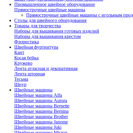
Промышленное швейное оборудование
Прямострочные швейные машины
Прямострочные швейные машины с игольным про
Столы для швейного оборудования
Товары для творчества
Наборы для вышивания готовых изделий
Наборы для вышивания крестом
Флористика
Швейная фуртнитура
Кант
Косая бейка
Кружево
Лента aтласная и декоративная
Лента шторная
Тесьма
Шнур
Швейные машины
Швейные машины Alfa
Швейные машины Aurora
Швейные машины Bernette
Швейные машины Bernina
Швейные машины Brother
Швейные машины Janome
Швейные машины Juki
Швейные машины Micron