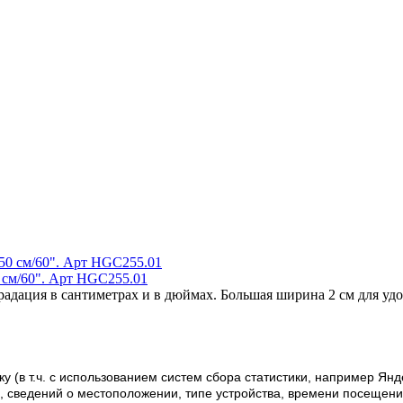
 см/60". Арт HGC255.01
радация в сантиметрах и в дюймах. Большая ширина 2 см для удо
у (в т.ч. с использованием систем сбора статистики, например Янд
 сведений о местоположении, типе устройства, времени посещения