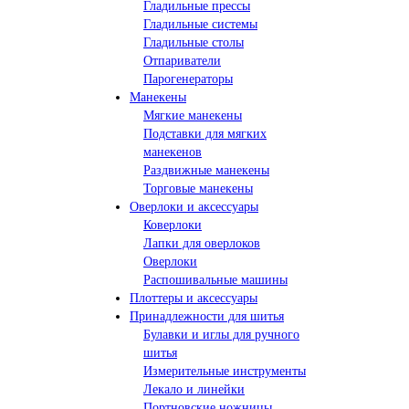
Гладильные прессы
Гладильные системы
Гладильные столы
Отпариватели
Парогенераторы
Манекены
Мягкие манекены
Подставки для мягких
манекенов
Раздвижные манекены
Торговые манекены
Оверлоки и аксессуары
Коверлоки
Лапки для оверлоков
Оверлоки
Распошивальные машины
Плоттеры и аксессуары
Принадлежности для шитья
Булавки и иглы для ручного
шитья
Измерительные инструменты
Лекало и линейки
Портновские ножницы