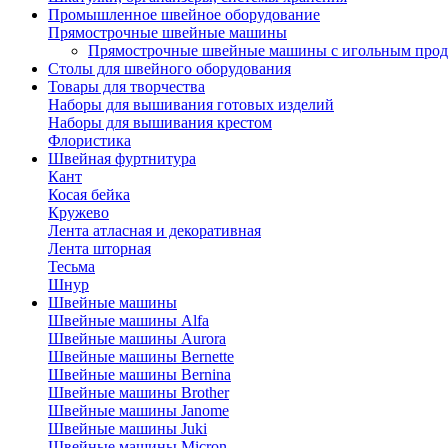
Промышленное швейное оборудование
Прямострочные швейные машины
Прямострочные швейные машины с игольным про
Столы для швейного оборудования
Товары для творчества
Наборы для вышивания готовых изделий
Наборы для вышивания крестом
Флористика
Швейная фуртнитура
Кант
Косая бейка
Кружево
Лента aтласная и декоративная
Лента шторная
Тесьма
Шнур
Швейные машины
Швейные машины Alfa
Швейные машины Aurora
Швейные машины Bernette
Швейные машины Bernina
Швейные машины Brother
Швейные машины Janome
Швейные машины Juki
Швейные машины Micron