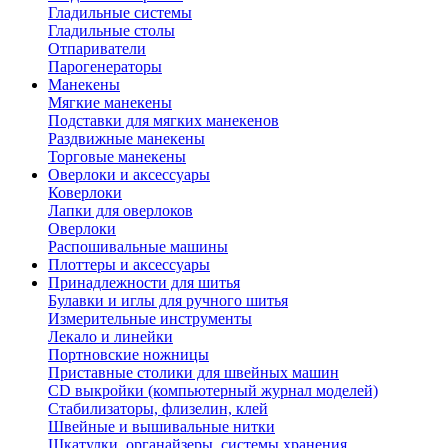
Гладильные системы
Гладильные столы
Отпариватели
Парогенераторы
Манекены
Мягкие манекены
Подставки для мягких манекенов
Раздвижные манекены
Торговые манекены
Оверлоки и аксессуары
Коверлоки
Лапки для оверлоков
Оверлоки
Распошивальные машины
Плоттеры и аксессуары
Принадлежности для шитья
Булавки и иглы для ручного шитья
Измерительные инструменты
Лекало и линейки
Портновские ножницы
Приставные столики для швейных машин
СD выкройки (компьютерный журнал моделей)
Стабилизаторы, флизелин, клей
Швейные и вышивальные нитки
Шкатулки, органайзеры, системы хранения