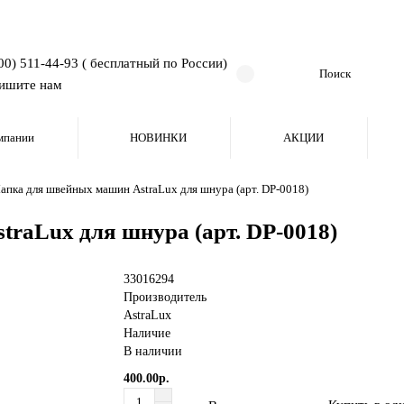
00) 511-44-93 ( бесплатный по России)
ишите нам
мпании
НОВИНКИ
АКЦИИ
апка для швейных машин AstraLux для шнура (арт. DP-0018)
raLux для шнура (арт. DP-0018)
33016294
Производитель
AstraLux
Наличие
В наличии
400.00р.