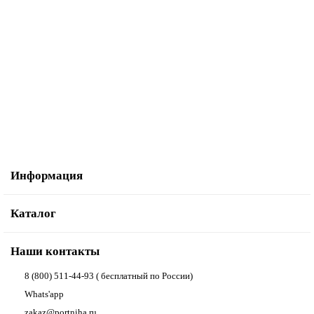
ЛАПКА ДЛЯ ШВ. МАШ. F065N ДЛЯ СТРОЧКИ "В КАНАВКУ"
941.00р.
В корзину
Купить в один клик
Информация
Каталог
Наши контакты
8 (800) 511-44-93 ( бесплатный по России)
Whats'app
zakaz@portniha.ru