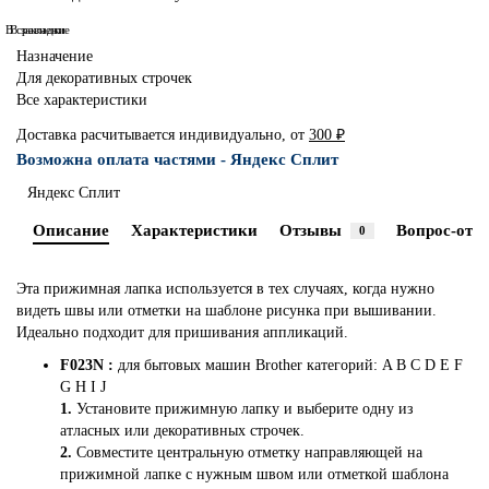
В сравнение
В закладки
Назначение
Для декоративных строчек
Все характеристики
Доставка расчитывается индивидуально, от
300 ₽
Возможна оплата частями - Яндекс Сплит
Яндекс Сплит
Описание
Характеристики
Отзывы
Вопрос-отве
0
Эта прижимная лапка используется в тех случаях, когда нужно
видеть швы или отметки на шаблоне рисунка при вышивании.
Идеально подходит для пришивания аппликаций.
F023N :
для бытовых машин Brother категорий: A B C D E F
G H I J
1.
Установите прижимную лапку и выберите одну из
атласных или декоративных строчек.
2.
Совместите центральную отметку направляющей на
прижимной лапке с нужным швом или отметкой шаблона