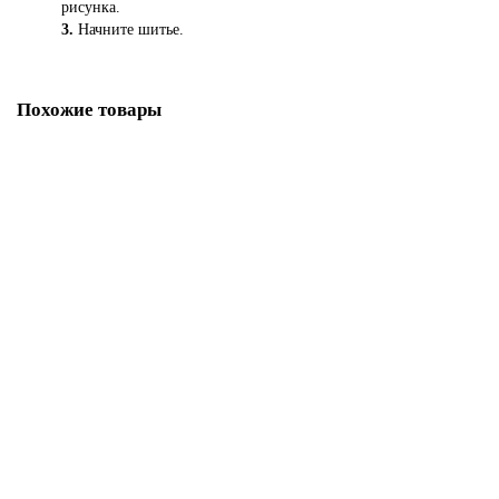
рисунка.
3.
Начните шитье.
Похожие товары
Лапка для швейных машин Brother для потайной строчки (арт. F018N)
839.00р.
В корзину
Купить в один клик
Лапка для швейных машин Aurora для трикотажа (арт. AU-126)
880.00р.