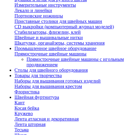
Измерительные инструменты
Лекало и линейки
Портновские ножницы
Приставные столики для швейных машин
СD выкройки (компьютерный журнал моделей)
Стабилизаторы, флизелин, клей
Швейные и вышивальные нитки
Шкатулки, органайзеры, системы хранения
Промышленное швейное оборудование
Прямострочные швейные машины
Прямострочные швейные машины с игольным
продвижением
Столы для швейного оборудования
Товары для творчества
Наборы для вышивания готовых изделий
Наборы для вышивания крестом
Флористика
Швейная фуртнитура
Кант
Косая бейка
Кружево
Лента aтласная и декоративная
Лента шторная
Тесьма