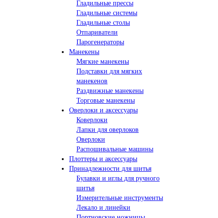
Гладильные прессы
Гладильные системы
Гладильные столы
Отпариватели
Парогенераторы
Манекены
Мягкие манекены
Подставки для мягких
манекенов
Раздвижные манекены
Торговые манекены
Оверлоки и аксессуары
Коверлоки
Лапки для оверлоков
Оверлоки
Распошивальные машины
Плоттеры и аксессуары
Принадлежности для шитья
Булавки и иглы для ручного
шитья
Измерительные инструменты
Лекало и линейки
Портновские ножницы