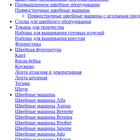
Промышленное швейное оборудование
Прямострочные швейные машины
Прямострочные швейные машины с игольным про
Столы для швейного оборудования
Товары для творчества
Наборы для вышивания готовых изделий
Наборы для вышивания крестом
Флористика
Швейная фуртнитура
Кант
Косая бейка
Кружево
Лента aтласная и декоративная
Лента шторная
Тесьма
Шнур
Швейные машины
Швейные машины Alfa
Швейные машины Aurora
Швейные машины Bernette
Швейные машины Bernina
Швейные машины Brother
Швейные машины Janome
Швейные машины Juki
Швейные машины Micron