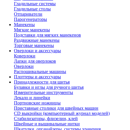
Гладильные системы
Гладильные столы
Отпариватели
Парогенераторы
Манекены
Мягкие манекены
Подставки для мягких манекенов
Раздвижные манекены
Торговые манекены
Оверлоки и аксессуары
Коверлоки
Лапки для оверлоков
Оверлоки
Распошивальные машины
Плоттеры и аксессуары
Принадлежности для шитья
Булавки и иглы для ручного шитья
Измерительные инструменты
Лекало и линейки
Портновские ножницы
Приставные столики для швейных машин
СD выкройки (компьютерный журнал моделей)
Стабилизаторы, флизелин, клей
Швейные и вышивальные нитки
Шкатулки, органайзеры, системы хранения