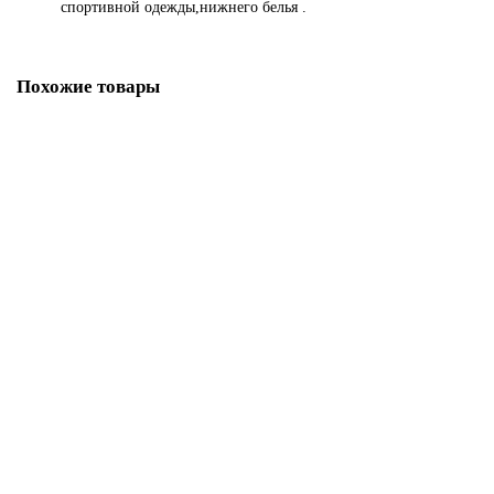
спортивной одежды,нижнего белья .
Похожие товары
Ваша скидка: -32%
Лапка для швейных машин Husqvarna прозрачная для квилтинга 1/4"
(6мм) с направителем (арт. 4129274-45)
1 500.00р.
2 200.00р.
В корзину
Купить в один клик