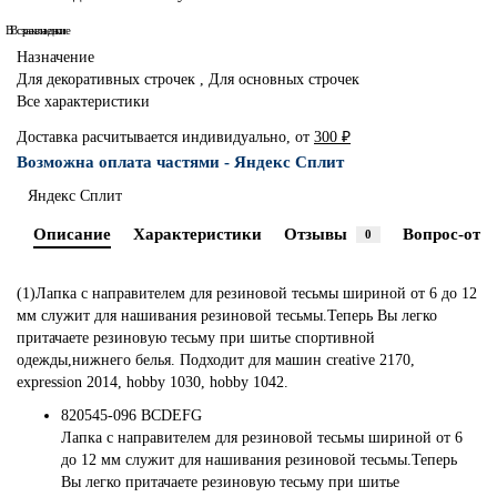
В сравнение
В закладки
Назначение
Для декоративных строчек , Для основных строчек
Все характеристики
Доставка расчитывается индивидуально, от
300 ₽
Возможна оплата частями - Яндекс Сплит
Яндекс Сплит
Описание
Характеристики
Отзывы
Вопрос-отве
0
(1)Лапка с направителем для резиновой тесьмы шириной от 6 до 12
мм служит для нашивания резиновой тесьмы.Теперь Вы легко
притачаете резиновую тесьму при шитье спортивной
одежды,нижнего белья. Подходит для машин creative 2170,
expression 2014, hobby 1030, hobby 1042.
820545-096 BCDEFG
Лапка с направителем для резиновой тесьмы шириной от 6
до 12 мм служит для нашивания резиновой тесьмы.Теперь
Вы легко притачаете резиновую тесьму при шитье