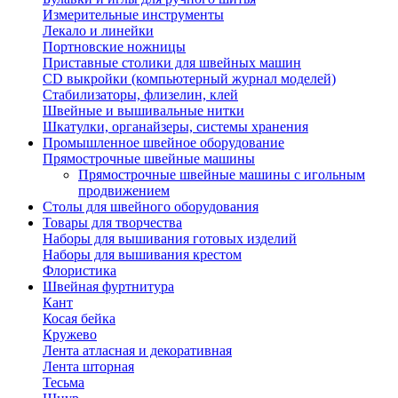
Измерительные инструменты
Лекало и линейки
Портновские ножницы
Приставные столики для швейных машин
СD выкройки (компьютерный журнал моделей)
Стабилизаторы, флизелин, клей
Швейные и вышивальные нитки
Шкатулки, органайзеры, системы хранения
Промышленное швейное оборудование
Прямострочные швейные машины
Прямострочные швейные машины с игольным
продвижением
Столы для швейного оборудования
Товары для творчества
Наборы для вышивания готовых изделий
Наборы для вышивания крестом
Флористика
Швейная фуртнитура
Кант
Косая бейка
Кружево
Лента aтласная и декоративная
Лента шторная
Тесьма