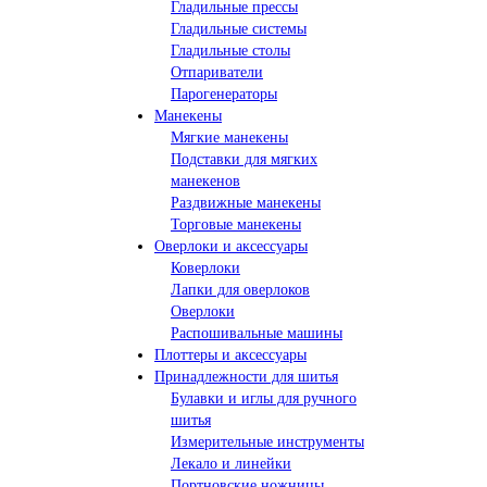
Гладильные прессы
Гладильные системы
Гладильные столы
Отпариватели
Парогенераторы
Манекены
Мягкие манекены
Подставки для мягких
манекенов
Раздвижные манекены
Торговые манекены
Оверлоки и аксессуары
Коверлоки
Лапки для оверлоков
Оверлоки
Распошивальные машины
Плоттеры и аксессуары
Принадлежности для шитья
Булавки и иглы для ручного
шитья
Измерительные инструменты
Лекало и линейки
Портновские ножницы