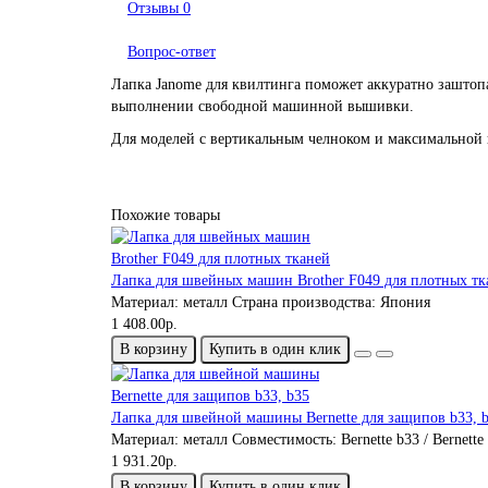
Отзывы
0
Вопрос-ответ
Лапка Janome для квилтинга поможет аккуратно заштопа
выполнении свободной машинной вышивки.
Для моделей с вертикальным челноком и максимальной
Похожие товары
Лапка для швейных машин Brother F049 для плотных тк
Материал:
металл
Страна производства:
Япония
1 408.00р.
В корзину
Купить в один клик
Лапка для швейной машины Bernette для защипов b33, 
Материал:
металл
Совместимость:
Bernette b33 / Bernette
1 931.20р.
В корзину
Купить в один клик