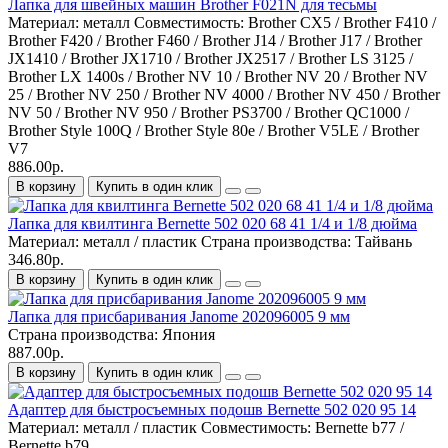
Лапка для швейных машин Brother F021N для тесьмы
Материал:
металл
Совместимость:
Brother CX5 / Brother F410 /
Brother F420 / Brother F460 / Brother J14 / Brother J17 / Brother
JX1410 / Brother JX1710 / Brother JX2517 / Brother LS 3125 /
Brother LX 1400s / Brother NV 10 / Brother NV 20 / Brother NV
25 / Brother NV 250 / Brother NV 4000 / Brother NV 450 / Brother
NV 50 / Brother NV 950 / Brother PS3700 / Brother QC1000 /
Brother Style 100Q / Brother Style 80e / Brother V5LE / Brother
V7
886.00р.
В корзину
Купить в один клик
Лапка для квилтинга Bernette 502 020 68 41 1/4 и 1/8 дюйма
Материал:
металл / пластик
Страна производства:
Тайвань
346.80р.
В корзину
Купить в один клик
Лапка для присбаривания Janome 202096005 9 мм
Страна производства:
Япония
887.00р.
В корзину
Купить в один клик
Адаптер для быстросъемных подошв Bernette 502 020 95 14
Материал:
металл / пластик
Совместимость:
Bernette b77 /
Bernette b79