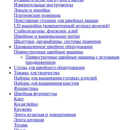
Измерительные инструменты
Лекало и линейки
Портновские ножницы
Приставные столики для швейных машин
СD выкройки (компьютерный журнал моделей)
Стабилизаторы, флизелин, клей
Швейные и вышивальные нитки
Шкатулки, органайзеры, системы хранения
Промышленное швейное оборудование
Прямострочные швейные машины
Прямострочные швейные машины с игольным
продвижением
Столы для швейного оборудования
Товары для творчества
Наборы для вышивания готовых изделий
Наборы для вышивания крестом
Флористика
Швейная фуртнитура
Кант
Косая бейка
Кружево
Лента aтласная и декоративная
Лента шторная
Тесьма