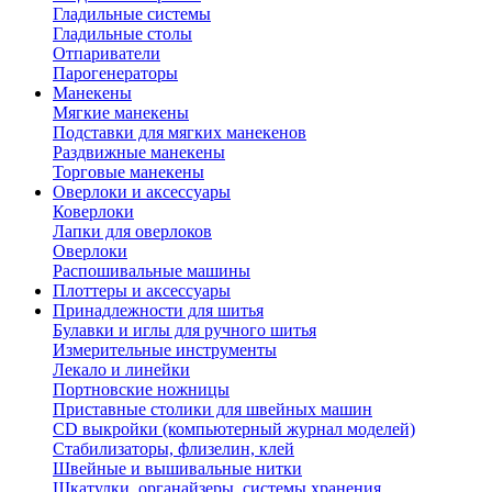
Гладильные системы
Гладильные столы
Отпариватели
Парогенераторы
Манекены
Мягкие манекены
Подставки для мягких манекенов
Раздвижные манекены
Торговые манекены
Оверлоки и аксессуары
Коверлоки
Лапки для оверлоков
Оверлоки
Распошивальные машины
Плоттеры и аксессуары
Принадлежности для шитья
Булавки и иглы для ручного шитья
Измерительные инструменты
Лекало и линейки
Портновские ножницы
Приставные столики для швейных машин
СD выкройки (компьютерный журнал моделей)
Стабилизаторы, флизелин, клей
Швейные и вышивальные нитки
Шкатулки, органайзеры, системы хранения