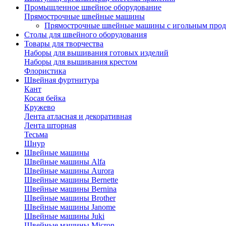
Промышленное швейное оборудование
Прямострочные швейные машины
Прямострочные швейные машины с игольным про
Столы для швейного оборудования
Товары для творчества
Наборы для вышивания готовых изделий
Наборы для вышивания крестом
Флористика
Швейная фуртнитура
Кант
Косая бейка
Кружево
Лента aтласная и декоративная
Лента шторная
Тесьма
Шнур
Швейные машины
Швейные машины Alfa
Швейные машины Aurora
Швейные машины Bernette
Швейные машины Bernina
Швейные машины Brother
Швейные машины Janome
Швейные машины Juki
Швейные машины Micron