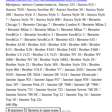
Материал:
металл
Совместимость:
Aurora 525 / Aurora 615 /
Aurora 7010 / Aurora Sewline 40 / Aurora Sewline 50 / Aurora Style
200 / Aurora Style 3 / Aurora Style 5 / Aurora Style 50 / Aurora Style
7 / Aurora Style 70 / Aurora Style 800 / Aurora Style 90 / Bernette
Chicago 5 / Bernette Chicago 7 / Bernette London 8 / Bernette Milan 2
/ Bernette Milan 3 / Bernette Milan 5 / Bernette Milan 7 / Bernette
Sew&Go 1 / Bernette Sew&Go 3 / Bernette Sew&Go 5 / Bernette
Sew&Go 7 / Bernette Sew&Go 8 / Bernette b33 / Bernette b35 /
Brother A150 / Brother A16 / Brother A50 / Brother A80 / Brother
E15 / Brother E20 / Brother F410 / Brother F420 / Brother F460 /
Brother LS 2125 / Brother LS 3125 / Brother NV 10 / Brother NV
2600 / Brother NV 50 / Brother Style 100Q / Brother Style 20 /
Brother Style 25 / Brother Style 30S / Brother Style 35S / Brother
Style 80e / Brother V5LE / Brother V7 / Janome 2020 / Janome DE
5018 / Janome DE 5024 / Janome DE 5124 / Janome Dresscode /
Janome Japan 955 / Janome Japan 957 / Janome Japan 959 / Janome
Juno 507 / Janome Pink 25 / Janome QF 7600 / Janome QF 7900 /
Janome Sewist 721 / Janome Sewist 725 / Janome Sewist 740 DC /
Janome Sewist 780 DC / Janome Top 12 / Janome Top 14 / Janome
Top 18 / Janome Top 22s
446.00р.
В корзину
Купить в один клик