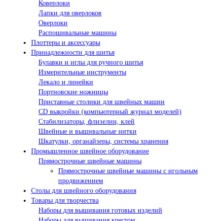
Коверлоки
Лапки для оверлоков
Оверлоки
Распошивальные машины
Плоттеры и аксессуары
Принадлежности для шитья
Булавки и иглы для ручного шитья
Измерительные инструменты
Лекало и линейки
Портновские ножницы
Приставные столики для швейных машин
СD выкройки (компьютерный журнал моделей)
Стабилизаторы, флизелин, клей
Швейные и вышивальные нитки
Шкатулки, органайзеры, системы хранения
Промышленное швейное оборудование
Прямострочные швейные машины
Прямострочные швейные машины с игольным
продвижением
Столы для швейного оборудования
Товары для творчества
Наборы для вышивания готовых изделий
Наборы для вышивания крестом