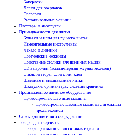
Коверлоки
Лапки для оверлоков
Оверлоки
Распошивальные машины
Плоттеры и аксессуары
Принадлежности для шитья
Булавки и иглы для ручного шитья
Измерительные инструменты
Лекало и линейки
Портновские ножницы
Приставные столики для швейных машин
СD выкройки (компьютерный журнал моделей)
Стабилизаторы, флизелин, клей
Швейные и вышивальные нитки
Шкатулки, органайзеры, системы хранения
Промышленное швейное оборудование
Прямострочные швейные машины
Прямострочные швейные машины с игольным
продвижением
Столы для швейного оборудования
Товары для творчества
Наборы для вышивания готовых изделий
Наборы для вышивания крестом