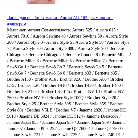
Лапка для швейных машин Aurora AU-162 для молнии с
адаптером
Материал:
металл
Совместимость:
Aurora 525 / Aurora 615 /
Aurora 7010 / Aurora Sewline 40 / Aurora Sewline 50 / Aurora Style
200 / Aurora Style 3 / Aurora Style 5 / Aurora Style 50 / Aurora Style
7 / Aurora Style 70 / Aurora Style 800 / Aurora Style 90 / Bernette
Chicago 5 / Bernette Chicago 7 / Bernette London 8 / Bernette Milan 2
/ Bernette Milan 3 / Bernette Milan 5 / Bernette Milan 7 / Bernette
Sew&Go 1 / Bernette Sew&Go 3 / Bernette Sew&Go 5 / Bernette
Sew&Go 7 / Bernette Sew&Go 8 / Bernette b33 / Bernette b35 /
Brother A150 / Brother A16 / Brother A50 / Brother A80 / Brother
E15 / Brother E20 / Brother F410 / Brother F420 / Brother F460 /
Brother LS 2125 / Brother LS 3125 / Brother NV 10 / Brother NV
2600 / Brother NV 50 / Brother Style 100Q / Brother Style 20 /
Brother Style 25 / Brother Style 30S / Brother Style 35S / Brother
Style 80e / Brother V5LE / Brother V7 / Janome 2020 / Janome DE
5018 / Janome DE 5024 / Janome DE 5124 / Janome Dresscode /
Janome Japan 955 / Janome Japan 957 / Janome Japan 959 / Janome
Juno 507 / Janome Pink 25 / Janome QF 7600 / Janome QF 7900 /
Janome Sewist 721 / Janome Sewist 725 / Janome Sewist 740 DC /