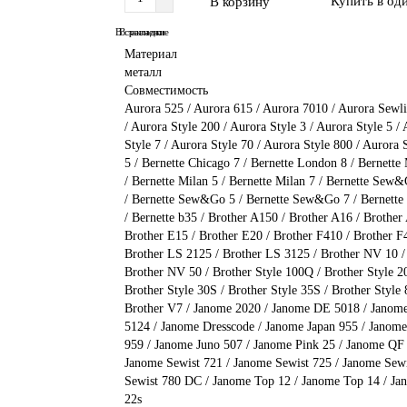
Купить в од
В корзину
В сравнение
В закладки
Материал
металл
Совместимость
Aurora 525 / Aurora 615 / Aurora 7010 / Aurora Sewli
/ Aurora Style 200 / Aurora Style 3 / Aurora Style 5 /
Style 7 / Aurora Style 70 / Aurora Style 800 / Aurora 
5 / Bernette Chicago 7 / Bernette London 8 / Bernette 
/ Bernette Milan 5 / Bernette Milan 7 / Bernette Se
/ Bernette Sew&Go 5 / Bernette Sew&Go 7 / Bernette
/ Bernette b35 / Brother A150 / Brother A16 / Brother
Brother E15 / Brother E20 / Brother F410 / Brother F
Brother LS 2125 / Brother LS 3125 / Brother NV 10 /
Brother NV 50 / Brother Style 100Q / Brother Style 20
Brother Style 30S / Brother Style 35S / Brother Style
Brother V7 / Janome 2020 / Janome DE 5018 / Jano
5124 / Janome Dresscode / Janome Japan 955 / Janome
959 / Janome Juno 507 / Janome Pink 25 / Janome QF
Janome Sewist 721 / Janome Sewist 725 / Janome Sew
Sewist 780 DC / Janome Top 12 / Janome Top 14 / Ja
22s