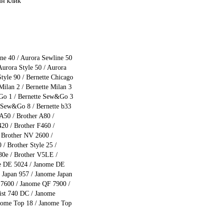
ин клик
ne 40 / Aurora Sewline 50
 Aurora Style 50 / Aurora
Style 90 / Bernette Chicago
Milan 2 / Bernette Milan 3
w&Go 1 / Bernette Sew&Go 3
 Sew&Go 8 / Bernette b33
 A50 / Brother A80 /
420 / Brother F460 /
 Brother NV 2600 /
 / Brother Style 25 /
 80e / Brother V5LE /
me DE 5024 / Janome DE
 Japan 957 / Janome Japan
 7600 / Janome QF 7900 /
ist 740 DC / Janome
nome Top 18 / Janome Top