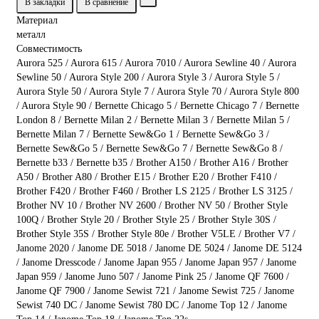
В закладки
В сравнение
Материал
металл
Совместимость
Aurora 525 / Aurora 615 / Aurora 7010 / Aurora Sewline 40 / Aurora
Sewline 50 / Aurora Style 200 / Aurora Style 3 / Aurora Style 5 /
Aurora Style 50 / Aurora Style 7 / Aurora Style 70 / Aurora Style 800
/ Aurora Style 90 / Bernette Chicago 5 / Bernette Chicago 7 / Bernette
London 8 / Bernette Milan 2 / Bernette Milan 3 / Bernette Milan 5 /
Bernette Milan 7 / Bernette Sew&Go 1 / Bernette Sew&Go 3 /
Bernette Sew&Go 5 / Bernette Sew&Go 7 / Bernette Sew&Go 8 /
Bernette b33 / Bernette b35 / Brother A150 / Brother A16 / Brother
A50 / Brother A80 / Brother E15 / Brother E20 / Brother F410 /
Brother F420 / Brother F460 / Brother LS 2125 / Brother LS 3125 /
Brother NV 10 / Brother NV 2600 / Brother NV 50 / Brother Style
100Q / Brother Style 20 / Brother Style 25 / Brother Style 30S /
Brother Style 35S / Brother Style 80e / Brother V5LE / Brother V7 /
Janome 2020 / Janome DE 5018 / Janome DE 5024 / Janome DE 5124
/ Janome Dresscode / Janome Japan 955 / Janome Japan 957 / Janome
Japan 959 / Janome Juno 507 / Janome Pink 25 / Janome QF 7600 /
Janome QF 7900 / Janome Sewist 721 / Janome Sewist 725 / Janome
Sewist 740 DC / Janome Sewist 780 DC / Janome Top 12 / Janome