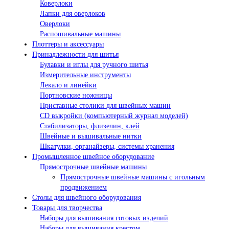
Коверлоки
Лапки для оверлоков
Оверлоки
Распошивальные машины
Плоттеры и аксессуары
Принадлежности для шитья
Булавки и иглы для ручного шитья
Измерительные инструменты
Лекало и линейки
Портновские ножницы
Приставные столики для швейных машин
СD выкройки (компьютерный журнал моделей)
Стабилизаторы, флизелин, клей
Швейные и вышивальные нитки
Шкатулки, органайзеры, системы хранения
Промышленное швейное оборудование
Прямострочные швейные машины
Прямострочные швейные машины с игольным
продвижением
Столы для швейного оборудования
Товары для творчества
Наборы для вышивания готовых изделий
Наборы для вышивания крестом