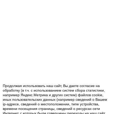
2 169.20р.
В корзину
Купить в один клик
Набор лапок Aurora AU-1027 для стежки, 3 шт.
2 202.00р.
В корзину
Купить в один клик
Продолжая использовать наш cайт, Вы даете согласие на
обработку (в т.ч. с использованием систем сбора статистики,
например Яндекс.Метрика и других систем) файлов cookie,
иных пользовательских данных (например сведений о Вашем
ip-адресе, сведений о местоположении, типе устройства,
времени посещения страницы, сведений о ресурсах сети
Интернет, с которых были совершены переходы на наш сайт,