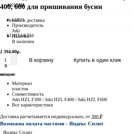
АКЦИИ
400, 600 для пришивания бусин
61859
Оплата и доставка
Производитель
Juki
КОНТАКТЫ
Наличие
В наличии
2 394.00р.
В корзину
Купить в один клик
В
В
равнение
акладки
Материал
пластик
Совместимость
Juki HZL F300 / Juki HZL F400 / Juki HZL F600
Все характеристики
Доставка расчитывается индивидуально, от
300 ₽
Возможна оплата частями - Яндекс Сплит
Яндекс Сплит