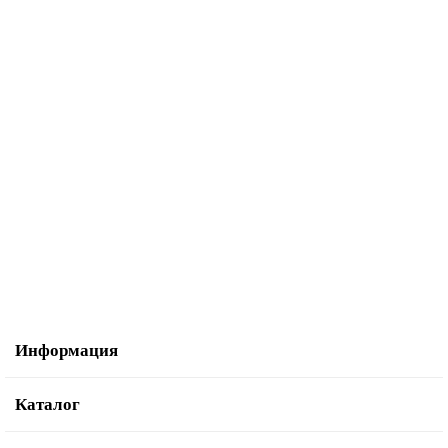
В корзину
Купить в один клик
Лапка оверлочная Bernina 032 716 71 00 №2
1 730.60р.
В корзину
Купить в один клик
Информация
Каталог