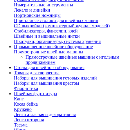
Измерительные инструменты
Лекало и линейки
Портновские ножницы
Приставные столики для швейных машин
СD выкройки (компьютерный журнал моделей)
Стабилизаторы, флизелин, клей
Швейные и вышивальные нитки
Шкатулки, органайзеры, системы хранения
Промышленное швейное оборудование
Прямострочные швейные машины
Прямострочные швейные машины с игольным
продвижением
Столы для швейного оборудования
Товары для творчества
Наборы для вышивания готовых изделий
Наборы для вышивания крестом
Флористика
Швейная фуртнитура
Кант
Косая бейка
Кружево
Лента aтласная и декоративная
Лента шторная
Тесьма