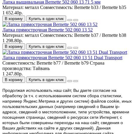
Лапка вышивальная Bernette 502 060 13 71 5 мм
Материал:
металл
Совместимость:
Bernette b33 / Bernette b35
1 652.40р.
В корзину
Купить в один клик
Лапка прямострочная Bernette 502 060 13 52
Материал:
металл
Совместимость:
Bernette b37 / Bernette b38
1 298.80р.
В корзину
Купить в один клик
Лапка прямострочная Bernette 502 060 13 51 Dual Transport
Совместимость:
Bernette b77 / Bernette b79
Страна
производства:
Тайвань
1 247.80р.
В корзину
Купить в один клик
Продолжая использовать наш cайт, Вы даете согласие на
обработку (в т.ч. с использованием систем сбора статистики,
например Яндекс.Метрика и других систем) файлов cookie, иных
пользовательских данных (например сведений о Вашем ip-
адресе, сведений о местоположении, типе устройства, времени
посещения страницы, сведений о ресурсах сети Интернет, с
которых были совершены переходы на наш сайт, сведения о
Ваших действиях на сайте и других сведений). Данная
информация необходима для функционирования сайта,