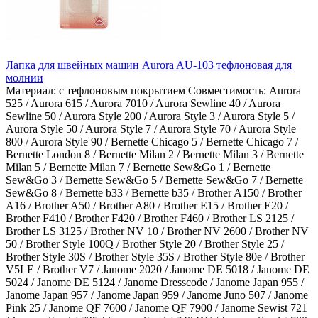
Лапка для швейных машин Aurora AU-103 тефлоновая для
молнии
Материал:
с тефлоновым покрытием
Совместимость:
Aurora
525 / Aurora 615 / Aurora 7010 / Aurora Sewline 40 / Aurora
Sewline 50 / Aurora Style 200 / Aurora Style 3 / Aurora Style 5 /
Aurora Style 50 / Aurora Style 7 / Aurora Style 70 / Aurora Style
800 / Aurora Style 90 / Bernette Chicago 5 / Bernette Chicago 7 /
Bernette London 8 / Bernette Milan 2 / Bernette Milan 3 / Bernette
Milan 5 / Bernette Milan 7 / Bernette Sew&Go 1 / Bernette
Sew&Go 3 / Bernette Sew&Go 5 / Bernette Sew&Go 7 / Bernette
Sew&Go 8 / Bernette b33 / Bernette b35 / Brother A150 / Brother
A16 / Brother A50 / Brother A80 / Brother E15 / Brother E20 /
Brother F410 / Brother F420 / Brother F460 / Brother LS 2125 /
Brother LS 3125 / Brother NV 10 / Brother NV 2600 / Brother NV
50 / Brother Style 100Q / Brother Style 20 / Brother Style 25 /
Brother Style 30S / Brother Style 35S / Brother Style 80e / Brother
V5LE / Brother V7 / Janome 2020 / Janome DE 5018 / Janome DE
5024 / Janome DE 5124 / Janome Dresscode / Janome Japan 955 /
Janome Japan 957 / Janome Japan 959 / Janome Juno 507 / Janome
Pink 25 / Janome QF 7600 / Janome QF 7900 / Janome Sewist 721