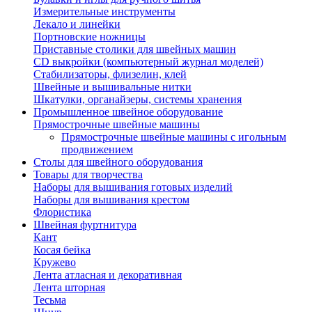
Измерительные инструменты
Лекало и линейки
Портновские ножницы
Приставные столики для швейных машин
СD выкройки (компьютерный журнал моделей)
Стабилизаторы, флизелин, клей
Швейные и вышивальные нитки
Шкатулки, органайзеры, системы хранения
Промышленное швейное оборудование
Прямострочные швейные машины
Прямострочные швейные машины с игольным
продвижением
Столы для швейного оборудования
Товары для творчества
Наборы для вышивания готовых изделий
Наборы для вышивания крестом
Флористика
Швейная фуртнитура
Кант
Косая бейка
Кружево
Лента aтласная и декоративная
Лента шторная
Тесьма