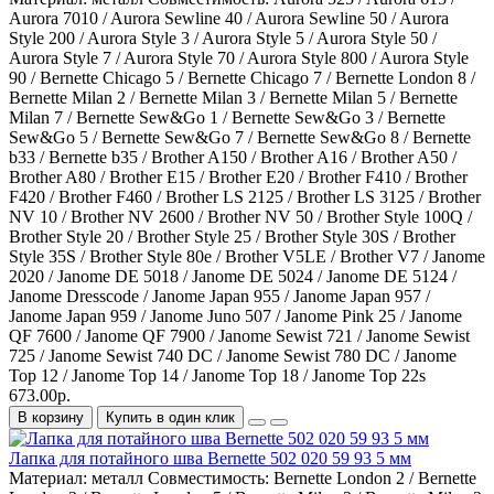
Aurora 7010 / Aurora Sewline 40 / Aurora Sewline 50 / Aurora
Style 200 / Aurora Style 3 / Aurora Style 5 / Aurora Style 50 /
Aurora Style 7 / Aurora Style 70 / Aurora Style 800 / Aurora Style
90 / Bernette Chicago 5 / Bernette Chicago 7 / Bernette London 8 /
Bernette Milan 2 / Bernette Milan 3 / Bernette Milan 5 / Bernette
Milan 7 / Bernette Sew&Go 1 / Bernette Sew&Go 3 / Bernette
Sew&Go 5 / Bernette Sew&Go 7 / Bernette Sew&Go 8 / Bernette
b33 / Bernette b35 / Brother A150 / Brother A16 / Brother A50 /
Brother A80 / Brother E15 / Brother E20 / Brother F410 / Brother
F420 / Brother F460 / Brother LS 2125 / Brother LS 3125 / Brother
NV 10 / Brother NV 2600 / Brother NV 50 / Brother Style 100Q /
Brother Style 20 / Brother Style 25 / Brother Style 30S / Brother
Style 35S / Brother Style 80e / Brother V5LE / Brother V7 / Janome
2020 / Janome DE 5018 / Janome DE 5024 / Janome DE 5124 /
Janome Dresscode / Janome Japan 955 / Janome Japan 957 /
Janome Japan 959 / Janome Juno 507 / Janome Pink 25 / Janome
QF 7600 / Janome QF 7900 / Janome Sewist 721 / Janome Sewist
725 / Janome Sewist 740 DC / Janome Sewist 780 DC / Janome
Top 12 / Janome Top 14 / Janome Top 18 / Janome Top 22s
673.00р.
В корзину
Купить в один клик
Лапка для потайного шва Bernette 502 020 59 93 5 мм
Материал:
металл
Совместимость:
Bernette London 2 / Bernette