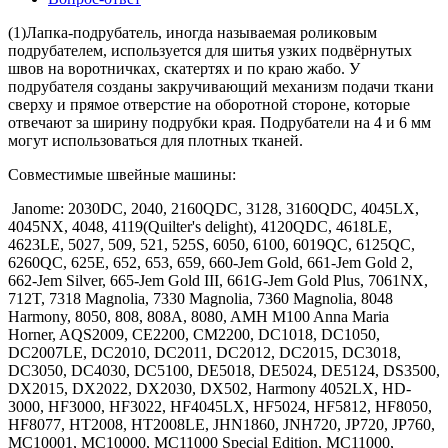
(1)Лапка-подрубатель, иногда называемая роликовым
подрубателем, используется для шитья узких подвёрнутых
швов на воротничках, скатертях и по краю жабо. У
подрубателя созданы закручивающий механизм подачи ткани
сверху и прямое отверстие на оборотной стороне, которые
отвечают за ширину подрубки края. Подрубатели на 4 и 6 мм
могут использоваться для плотных тканей.
Совместимые швейные машины:
Janome: 2030DC, 2040, 2160QDC, 3128, 3160QDC, 4045LX,
4045NX, 4048, 4119(Quilter's delight), 4120QDC, 4618LE,
4623LE, 5027, 509, 521, 525S, 6050, 6100, 6019QC, 6125QC,
6260QC, 625E, 652, 653, 659, 660-Jem Gold, 661-Jem Gold 2,
662-Jem Silver, 665-Jem Gold III, 661G-Jem Gold Plus, 7061NX,
712T, 7318 Magnolia, 7330 Magnolia, 7360 Magnolia, 8048
Harmony, 8050, 808, 808A, 8080, AMH M100 Anna Maria
Horner, AQS2009, CE2200, CM2200, DC1018, DC1050,
DC2007LE, DC2010, DC2011, DC2012, DC2015, DC3018,
DC3050, DC4030, DC5100, DE5018, DE5024, DE5124, DS3500,
DX2015, DX2022, DX2030, DX502, Harmony 4052LX, HD-
3000, HF3000, HF3022, HF4045LX, HF5024, HF5812, HF8050,
HF8077, HT2008, HT2008LE, JHN1860, JNH720, JP720, JP760,
MC10001, MC10000, MC11000 Special Edition, MC11000,