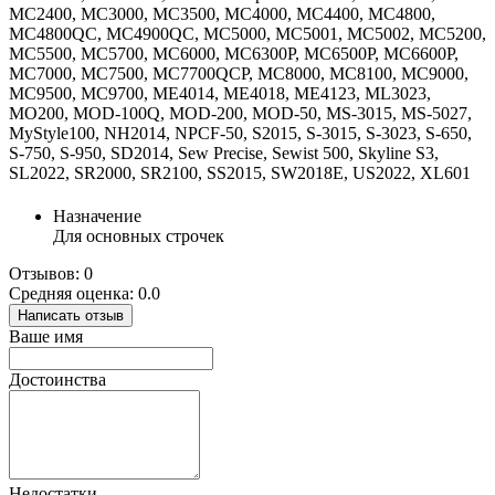
MC2400, MC3000, MC3500, MC4000, MC4400, MC4800,
MC4800QC, MC4900QC, MC5000, MC5001, MC5002, MC5200,
MC5500, MC5700, MC6000, MC6300P, MC6500P, MC6600P,
MC7000, MC7500, MC7700QCP, MC8000, MC8100, MC9000,
MC9500, MC9700, ME4014, ME4018, ME4123, ML3023,
MO200, MOD-100Q, MOD-200, MOD-50, MS-3015, MS-5027,
MyStyle100, NH2014, NPCF-50, S2015, S-3015, S-3023, S-650,
S-750, S-950, SD2014, Sew Precise, Sewist 500, Skyline S3,
SL2022, SR2000, SR2100, SS2015, SW2018E, US2022, XL601
Назначение
Для основных строчек
Отзывов: 0
Средняя оценка: 0.0
Написать отзыв
Ваше имя
Достоинства
Недостатки