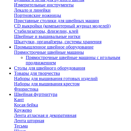
Измерительные инструменты
Лекало и линейки
Портновские ножницы
Приставные столики для швейных машин
СD выкройки (компьютерный журнал моделей)
Стабилизаторы, флизелин, клей
Швейные и вышивальные нитки
Шкатулки, органайзеры, системы хранения
Промышленное швейное оборудование
Прямострочные швейные машины
Прямострочные швейные машины с игольным
продвижением
Столы для швейного оборудования
Товары для творчества
Наборы для вышивания готовых изделий
Наборы для вышивания крестом
Флористика
Швейная фуртнитура
Кант
Косая бейка
Кружево
Лента aтласная и декоративная
Лента шторная
Тесьма