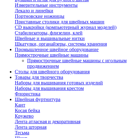
Измерительные инструменты
Лекало и линейки
Портновские ножницы
Приставные столики для швейных машин
СD выкройки (компьютерный журнал моделей)
Стабилизаторы, флизелин, клей
Швейные и вышивальные нитки
Шкатулки, органайзеры, системы хранения
Промышленное швейное оборудование
Прямострочные швейные машины
Прямострочные швейные машины с игольным
продвижением
Столы для швейного оборудования
Товары для творчества
Наборы для вышивания готовых изделий
Наборы для вышивания крестом
Флористика
Швейная фуртнитура
Кант
Косая бейка
Кружево
Лента aтласная и декоративная
Лента шторная
Тесьма