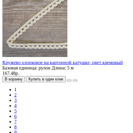
Кружево хлопковое на картонной катушке, цвет кремовый
Базовая единица:
рулон
Длина:
5 м
167.48р.
В корзину
Купить в один клик
1
2
3
4
5
6
7
8
9