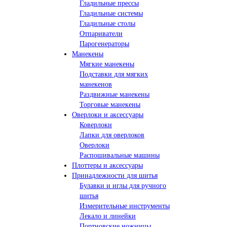
Гладильные прессы
Гладильные системы
Гладильные столы
Отпариватели
Парогенераторы
Манекены
Мягкие манекены
Подставки для мягких
манекенов
Раздвижные манекены
Торговые манекены
Оверлоки и аксессуары
Коверлоки
Лапки для оверлоков
Оверлоки
Распошивальные машины
Плоттеры и аксессуары
Принадлежности для шитья
Булавки и иглы для ручного
шитья
Измерительные инструменты
Лекало и линейки
Портновские ножницы