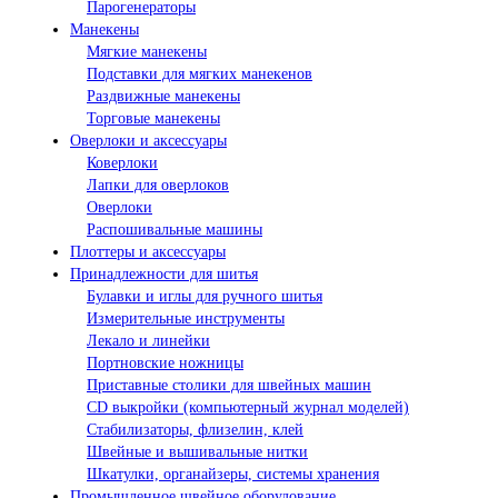
Парогенераторы
Манекены
Мягкие манекены
Подставки для мягких манекенов
Раздвижные манекены
Торговые манекены
Оверлоки и аксессуары
Коверлоки
Лапки для оверлоков
Оверлоки
Распошивальные машины
Плоттеры и аксессуары
Принадлежности для шитья
Булавки и иглы для ручного шитья
Измерительные инструменты
Лекало и линейки
Портновские ножницы
Приставные столики для швейных машин
СD выкройки (компьютерный журнал моделей)
Стабилизаторы, флизелин, клей
Швейные и вышивальные нитки
Шкатулки, органайзеры, системы хранения
Промышленное швейное оборудование