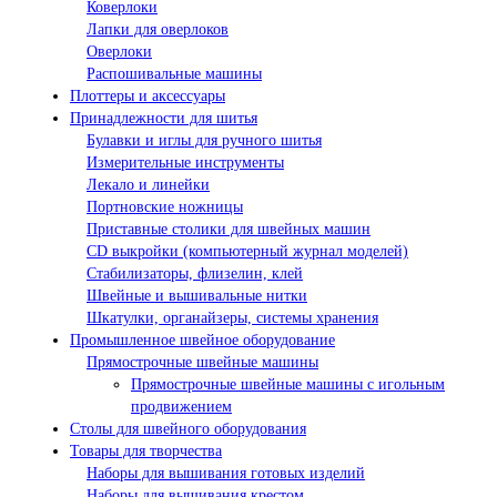
Коверлоки
Лапки для оверлоков
Оверлоки
Распошивальные машины
Плоттеры и аксессуары
Принадлежности для шитья
Булавки и иглы для ручного шитья
Измерительные инструменты
Лекало и линейки
Портновские ножницы
Приставные столики для швейных машин
СD выкройки (компьютерный журнал моделей)
Стабилизаторы, флизелин, клей
Швейные и вышивальные нитки
Шкатулки, органайзеры, системы хранения
Промышленное швейное оборудование
Прямострочные швейные машины
Прямострочные швейные машины с игольным
продвижением
Столы для швейного оборудования
Товары для творчества
Наборы для вышивания готовых изделий
Наборы для вышивания крестом