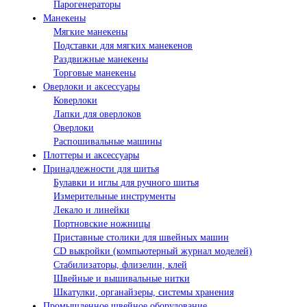
Парогенераторы
Манекены
Мягкие манекены
Подставки для мягких манекенов
Раздвижные манекены
Торговые манекены
Оверлоки и аксессуары
Коверлоки
Лапки для оверлоков
Оверлоки
Распошивальные машины
Плоттеры и аксессуары
Принадлежности для шитья
Булавки и иглы для ручного шитья
Измерительные инструменты
Лекало и линейки
Портновские ножницы
Приставные столики для швейных машин
СD выкройки (компьютерный журнал моделей)
Стабилизаторы, флизелин, клей
Швейные и вышивальные нитки
Шкатулки, органайзеры, системы хранения
Промышленное швейное оборудование