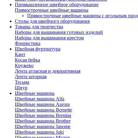
Промышленное швейное оборудование
Прямострочные швейные машины
Прямострочные швейные машины с игольным про
Столы для швейного оборудования
Товары для творчества
Наборы для вышивания готовых изделий
Наборы для вышивания крестом
Флористика
Швейная фуртнитура
Кант
Косая бейка
Кружево
Лента aтласная и декоративная
Лента шторная
Тесьма
Шнур
Швейные машины
Швейные машины Alfa
Швейные машины Aurora
Швейные машины Bernette
Швейные машины Bernina
Швейные машины Brother
Швейные машины Janome
Швейные машины Juki
Швейные машины Micron