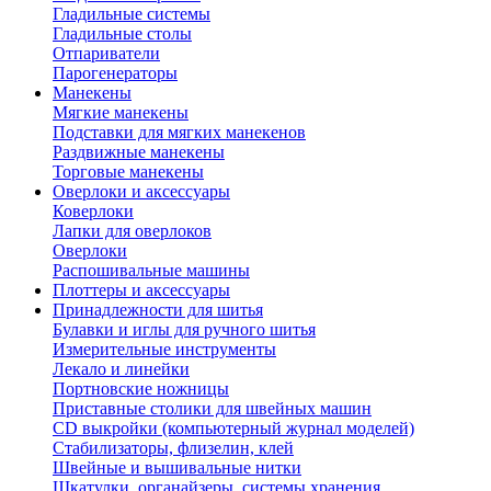
Гладильные системы
Гладильные столы
Отпариватели
Парогенераторы
Манекены
Мягкие манекены
Подставки для мягких манекенов
Раздвижные манекены
Торговые манекены
Оверлоки и аксессуары
Коверлоки
Лапки для оверлоков
Оверлоки
Распошивальные машины
Плоттеры и аксессуары
Принадлежности для шитья
Булавки и иглы для ручного шитья
Измерительные инструменты
Лекало и линейки
Портновские ножницы
Приставные столики для швейных машин
СD выкройки (компьютерный журнал моделей)
Стабилизаторы, флизелин, клей
Швейные и вышивальные нитки
Шкатулки, органайзеры, системы хранения