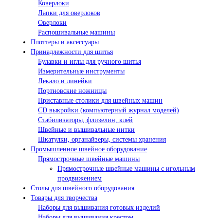
Коверлоки
Лапки для оверлоков
Оверлоки
Распошивальные машины
Плоттеры и аксессуары
Принадлежности для шитья
Булавки и иглы для ручного шитья
Измерительные инструменты
Лекало и линейки
Портновские ножницы
Приставные столики для швейных машин
СD выкройки (компьютерный журнал моделей)
Стабилизаторы, флизелин, клей
Швейные и вышивальные нитки
Шкатулки, органайзеры, системы хранения
Промышленное швейное оборудование
Прямострочные швейные машины
Прямострочные швейные машины с игольным
продвижением
Столы для швейного оборудования
Товары для творчества
Наборы для вышивания готовых изделий
Наборы для вышивания крестом