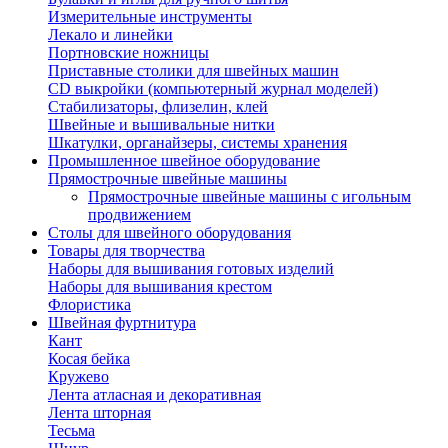
Измерительные инструменты
Лекало и линейки
Портновские ножницы
Приставные столики для швейных машин
СD выкройки (компьютерный журнал моделей)
Стабилизаторы, флизелин, клей
Швейные и вышивальные нитки
Шкатулки, органайзеры, системы хранения
Промышленное швейное оборудование
Прямострочные швейные машины
Прямострочные швейные машины с игольным
продвижением
Столы для швейного оборудования
Товары для творчества
Наборы для вышивания готовых изделий
Наборы для вышивания крестом
Флористика
Швейная фуртнитура
Кант
Косая бейка
Кружево
Лента aтласная и декоративная
Лента шторная
Тесьма