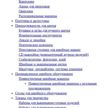
Коверлоки
Лапки для оверлоков
Оверлоки
Распошивальные машины
Плоттеры и аксессуары
Принадлежности для шитья
Булавки и иглы для ручного шитья
Измерительные инструменты
Лекало и линейки
Портновские ножницы
Приставные столики для швейных машин
СD выкройки (компьютерный журнал моделей)
Стабилизаторы, флизелин, клей
Швейные и вышивальные нитки
Шкатулки, органайзеры, системы хранения
Промышленное швейное оборудование
Прямострочные швейные машины
Прямострочные швейные машины с игольным
продвижением
Столы для швейного оборудования
Товары для творчества
Наборы для вышивания готовых изделий
Наборы для вышивания крестом