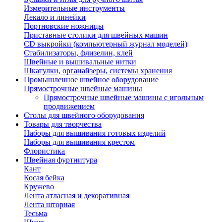
Измерительные инструменты
Лекало и линейки
Портновские ножницы
Приставные столики для швейных машин
СD выкройки (компьютерный журнал моделей)
Стабилизаторы, флизелин, клей
Швейные и вышивальные нитки
Шкатулки, органайзеры, системы хранения
Промышленное швейное оборудование
Прямострочные швейные машины
Прямострочные швейные машины с игольным
продвижением
Столы для швейного оборудования
Товары для творчества
Наборы для вышивания готовых изделий
Наборы для вышивания крестом
Флористика
Швейная фуртнитура
Кант
Косая бейка
Кружево
Лента aтласная и декоративная
Лента шторная
Тесьма