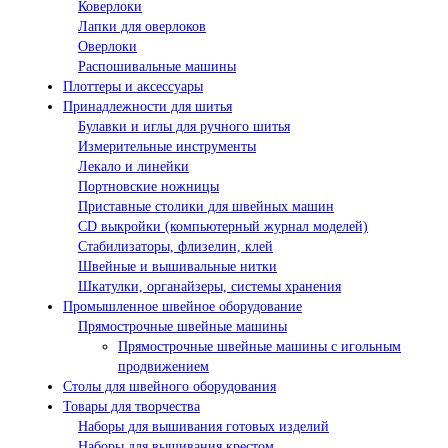
Коверлоки
Лапки для оверлоков
Оверлоки
Распошивальные машины
Плоттеры и аксессуары
Принадлежности для шитья
Булавки и иглы для ручного шитья
Измерительные инструменты
Лекало и линейки
Портновские ножницы
Приставные столики для швейных машин
СD выкройки (компьютерный журнал моделей)
Стабилизаторы, флизелин, клей
Швейные и вышивальные нитки
Шкатулки, органайзеры, системы хранения
Промышленное швейное оборудование
Прямострочные швейные машины
Прямострочные швейные машины с игольным
продвижением
Столы для швейного оборудования
Товары для творчества
Наборы для вышивания готовых изделий
Наборы для вышивания крестом