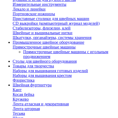
Измерительные инструменты
Лекало и линейки
Портновские ножницы
Приставные столики для швейных машин
СD выкройки (компьютерный журнал моделей)
Стабилизаторы, флизелин, клей
Швейные и вышивальные нитки
Шкатулки, органайзеры, системы хранения
Промышленное швейное оборудование
Прямострочные швейные машины
Прямострочные швейные машины с игольным
продвижением
Столы для швейного оборудования
Товары для творчества
Наборы для вышивания готовых изделий
Наборы для вышивания крестом
Флористика
Швейная фуртнитура
Кант
Косая бейка
Кружево
Лента aтласная и декоративная
Лента шторная
Тесьма