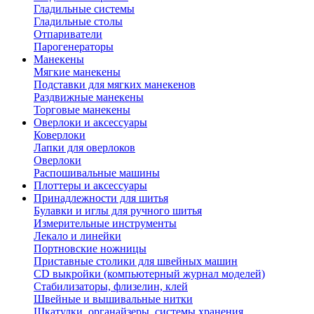
Гладильные системы
Гладильные столы
Отпариватели
Парогенераторы
Манекены
Мягкие манекены
Подставки для мягких манекенов
Раздвижные манекены
Торговые манекены
Оверлоки и аксессуары
Коверлоки
Лапки для оверлоков
Оверлоки
Распошивальные машины
Плоттеры и аксессуары
Принадлежности для шитья
Булавки и иглы для ручного шитья
Измерительные инструменты
Лекало и линейки
Портновские ножницы
Приставные столики для швейных машин
СD выкройки (компьютерный журнал моделей)
Стабилизаторы, флизелин, клей
Швейные и вышивальные нитки
Шкатулки, органайзеры, системы хранения