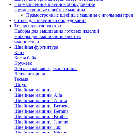
Промышленное швейное оборудование
Прямострочные швейные машины
Прямострочные швейные машины с игольным про
Столы для швейного оборудования
Товары для творчества
Наборы для вышивания готовых изделий
Наборы для вышивания крестом
Флористика
Швейная фуртнитура
Кант
Косая бейка
Кружево
Лента aтласная и декоративная
Лента шторная
Тесьма
Шнур
Швейные машины
Швейные машины Alfa
Швейные машины Aurora
Швейные машины Bernette
Швейные машины Bernina
Швейные машины Brother
Швейные машины Janome
Швейные машины Juki
Швейные машины Micron