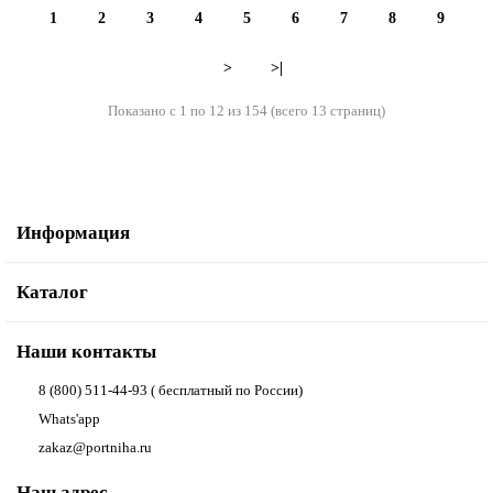
1
2
3
4
5
6
7
8
9
>
>|
Показано с 1 по 12 из 154 (всего 13 страниц)
Информация
Каталог
Наши контакты
8 (800) 511-44-93 ( бесплатный по России)
Whats'app
zakaz@portniha.ru
Наш адрес