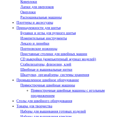
Коверлоки
Лапки для оверлоков
Оверлоки
Распошивальные машины
Плоттеры и аксессуары
Принадлежности для шитья
Булавки и иглы для ручного шитья
Измерительные инструменты
Лекало и линейки
Портновские ножницы
Приставные столики для швейных машин
СD выкройки (компьютерный журнал моделей)
Стабилизаторы, флизелин, клей
Швейные и вышивальные нитки
Шкатулки, органайзеры, системы хранения
Промышленное швейное оборудование
Прямострочные швейные машины
Прямострочные швейные машины с игольным
продвижением
Столы для швейного оборудования
Товары для творчества
Наборы для вышивания готовых изделий
Наборы для вышивания крестом