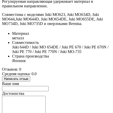
Регулируемая направляющая удерживает материал в
правильном направлении.
Совместима с моделями Juki MO623, Juki MO634D, Juki
MO644,Juki MO644D, Juki MO654DE, Juki MO655DE, Juki
MO734D, Juki MO735D и оверлоками Bernina.
Материал
металл
Совместимость
Juki 644D / Juki MO 654DE / Juki PE 670 / Juki PE 670N /
Juki PE 770 / Juki PE 770N / Juki MO-735
Страна производства
Япония
Отзывов: 0
Средняя оценка: 0.0
Написать отзыв
Ваше имя
Достоинства