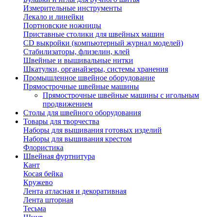
Измерительные инструменты
Лекало и линейки
Портновские ножницы
Приставные столики для швейных машин
СD выкройки (компьютерный журнал моделей)
Стабилизаторы, флизелин, клей
Швейные и вышивальные нитки
Шкатулки, органайзеры, системы хранения
Промышленное швейное оборудование
Прямострочные швейные машины
Прямострочные швейные машины с игольным
продвижением
Столы для швейного оборудования
Товары для творчества
Наборы для вышивания готовых изделий
Наборы для вышивания крестом
Флористика
Швейная фуртнитура
Кант
Косая бейка
Кружево
Лента aтласная и декоративная
Лента шторная
Тесьма